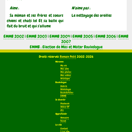
Aime
:
N'aime pas
:
Sa môman et ses frères et soeurs
Le nettoyage des oreilles
chiens et chats lol Et sa balle qui
fait du bruit et qui s'allume
EMMB 2002
|
EMMB 2003
|
EMMB 2004
|
EMMB 2005
|
EMMB 2006
|
EMMB
2007
EMMB : Election de Miss et Mister Bouledogue
Droits réservés
Romain Petit
2002-2026
Néronne
Ma vie
Mes amis
Mes photos
Mes vidéos
Artistique
Bouledogue
Galerie
Généalogie
Bouledofolies
EMMB
Se divertir
Dicoboule
Acteur BF
Jeu
Approfondir
Annuaire
Forum
Le site
Contact
Livre d'Or