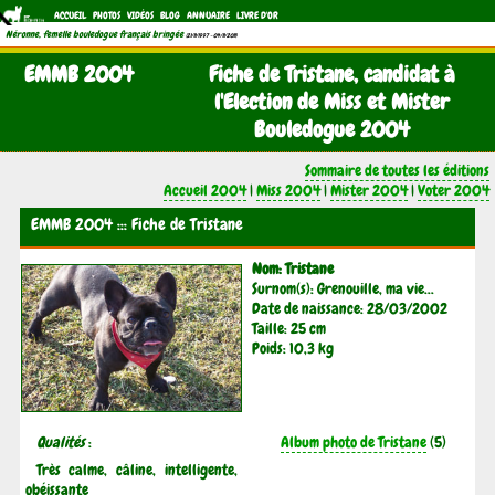
ACCUEIL
PHOTOS
VIDÉOS
BLOG
ANNUAIRE
LIVRE D'OR
Néronne, femelle bouledogue français bringée
(21/11/1997 - 04/11/2011)
EMMB 2004
Fiche de Tristane, candidat à
l'Election de Miss et Mister
Bouledogue 2004
Sommaire de toutes les éditions
Accueil 2004
|
Miss 2004
|
Mister 2004
|
Voter 2004
EMMB 2004 ::: Fiche de Tristane
Nom: Tristane
Surnom(s): Grenouille, ma vie...
Date de naissance: 28/03/2002
Taille: 25 cm
Poids: 10,3 kg
Qualités
:
Album photo de Tristane
(5)
Très calme, câline, intelligente,
obéissante