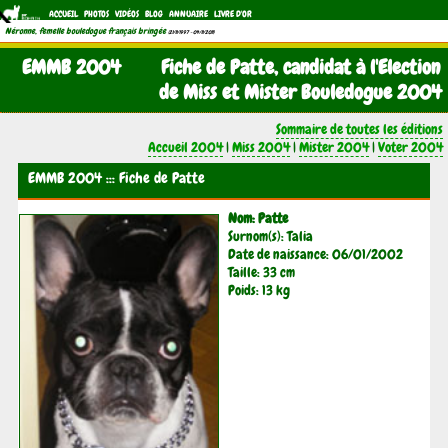
ACCUEIL
PHOTOS
VIDÉOS
BLOG
ANNUAIRE
LIVRE D'OR
Néronne, femelle bouledogue français bringée
(21/11/1997 - 04/11/2011)
EMMB 2004
Fiche de Patte, candidat à l'Election
de Miss et Mister Bouledogue 2004
Sommaire de toutes les éditions
Accueil 2004
|
Miss 2004
|
Mister 2004
|
Voter 2004
EMMB 2004 ::: Fiche de Patte
Nom: Patte
Surnom(s): Talia
Date de naissance: 06/01/2002
Taille: 33 cm
Poids: 13 kg