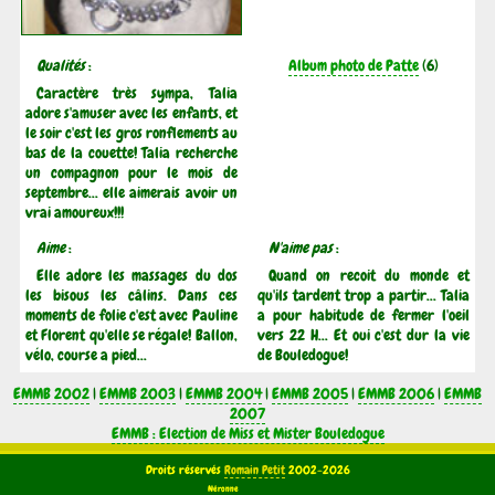
Qualités
:
Album photo de Patte
(6)
Caractère très sympa, Talia
adore s'amuser avec les enfants, et
le soir c'est les gros ronflements au
bas de la couette! Talia recherche
un compagnon pour le mois de
septembre... elle aimerais avoir un
vrai amoureux!!!
Aime
:
N'aime pas
:
Elle adore les massages du dos
Quand on recoit du monde et
les bisous les câlins. Dans ces
qu'ils tardent trop a partir... Talia
moments de folie c'est avec Pauline
a pour habitude de fermer l'oeil
et Florent qu'elle se régale! Ballon,
vers 22 H... Et oui c'est dur la vie
vélo, course a pied...
de Bouledogue!
EMMB 2002
|
EMMB 2003
|
EMMB 2004
|
EMMB 2005
|
EMMB 2006
|
EMMB
2007
EMMB : Election de Miss et Mister Bouledogue
Droits réservés
Romain Petit
2002-2026
Néronne