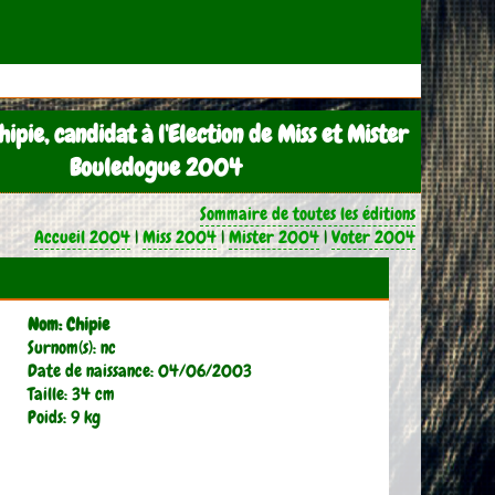
hipie, candidat à l'Election de Miss et Mister
Bouledogue 2004
Sommaire de toutes les éditions
Accueil 2004
|
Miss 2004
|
Mister 2004
|
Voter 2004
Nom: Chipie
Surnom(s): nc
Date de naissance: 04/06/2003
Taille: 34 cm
Poids: 9 kg