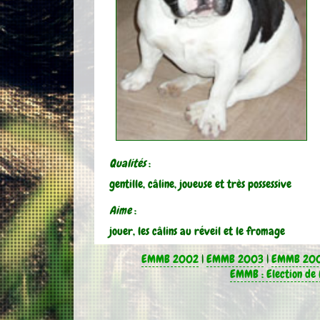
Qualités
:
gentille, câline, joueuse et très possessive
Aime
:
jouer, les câlins au réveil et le fromage
EMMB 2002
|
EMMB 2003
|
EMMB 20
EMMB : Election de 