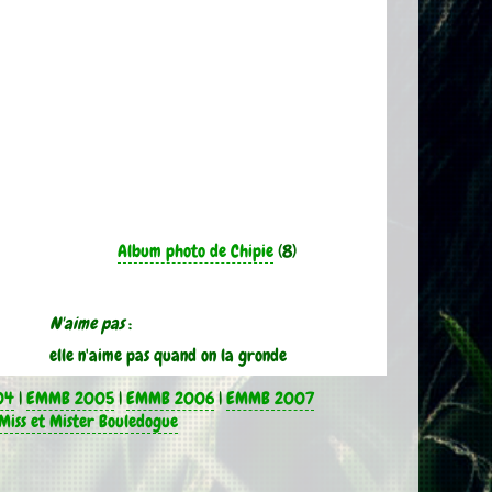
Album photo de Chipie
(8)
N'aime pas
:
elle n'aime pas quand on la gronde
04
|
EMMB 2005
|
EMMB 2006
|
EMMB 2007
Miss et Mister Bouledogue