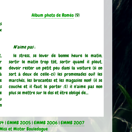
Album photo de Roméo
(9)
s
x
N'aime pas
:
,
le stress, se lever de bonne heure le matin,
r
sortir le matin trop tôt, sortir quand il pleut,
e
devoir rester un petit peu dans la voiture (si on
à
sort à deux de celle-ci) les promenades oui! les
e
marchés, les brocantes et les magasins non! (il se
s
couche et il faut le porter :$) il n'aime pas non
e
plus se mettre sur le dos et être obligé de...
u
n
04
|
EMMB 2005
|
EMMB 2006
|
EMMB 2007
Miss et Mister Bouledogue