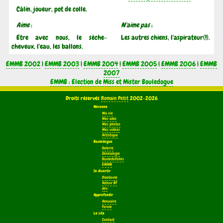
Câlin, joueur, pot de colle.
Aime
:
N'aime pas
:
Etre avec nous, le sèche-
Les autres chiens, l'aspirateur(!).
cheveux, l'eau, les ballons.
EMMB 2002
|
EMMB 2003
|
EMMB 2004
|
EMMB 2005
|
EMMB 2006
|
EMMB
2007
EMMB : Election de Miss et Mister Bouledogue
Droits réservés
Romain Petit
2002-2026
Néronne
Ma vie
Mes amis
Mes photos
Mes vidéos
Artistique
Bouledogue
Galerie
Généalogie
Bouledofolies
EMMB
Se divertir
Dicoboule
Acteur BF
Jeu
Approfondir
Annuaire
Forum
Le site
Contact