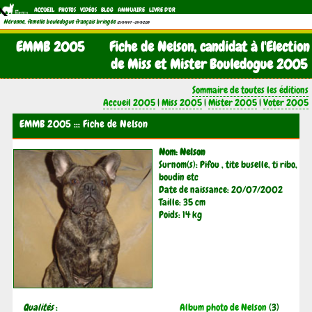
ACCUEIL
PHOTOS
VIDÉOS
BLOG
ANNUAIRE
LIVRE D'OR
Néronne, femelle bouledogue français bringée
(21/11/1997 - 04/11/2011)
EMMB 2005
Fiche de Nelson, candidat à l'Election
de Miss et Mister Bouledogue 2005
Sommaire de toutes les éditions
Accueil 2005
|
Miss 2005
|
Mister 2005
|
Voter 2005
EMMB 2005 ::: Fiche de Nelson
Nom: Nelson
Surnom(s): Pifou , tite buselle, ti ribo,
boudin etc
Date de naissance: 20/07/2002
Taille: 35 cm
Poids: 14 kg
Qualités
:
Album photo de Nelson
(3)