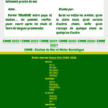
tellement proche de moi.
Aime
:
N'aime pas
:
Dormir TOUJOURS entre papa et
Qu'on lui nettoi les oreilles, qu'on
maman..., les pommes, ronfler,
la laisse seule, qu'on caresse
jouer, courir après les chats et
d'autres chiens, enfin qu'on
faire de longues promenades.
s'occupe de quelque chose ou
quelqu'un d'autre.
EMMB 2002
|
EMMB 2003
|
EMMB 2004
|
EMMB 2005
|
EMMB 2006
|
EMMB
2007
EMMB : Election de Miss et Mister Bouledogue
Droits réservés
Romain Petit
2002-2026
Néronne
Ma vie
Mes amis
Mes photos
Mes vidéos
Artistique
Bouledogue
Galerie
Généalogie
Bouledofolies
EMMB
Se divertir
Dicoboule
Acteur BF
Jeu
Approfondir
Annuaire