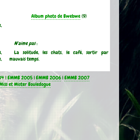
Album photo de Bwebwe
(9)
e,
N'aime pas
:
s,
La solitude, les chats, le café, sortir par
e,
mauvais temps.
04
|
EMMB 2005
|
EMMB 2006
|
EMMB 2007
Miss et Mister Bouledogue