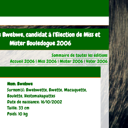
e Bwebwe, candidat à l'Election de Miss et
Mister Bouledogue 2006
Sommaire de toutes les éditions
Accueil 2006
|
Miss 2006
|
Mister 2006
|
Voter 2006
Nom: Bwebwe
Surnom(s): Bwebwette, Bwette, Macaquette,
Boulette, Hestomakapattes
Date de naissance: 16/10/2002
Taille: 33 cm
Poids: 10 kg