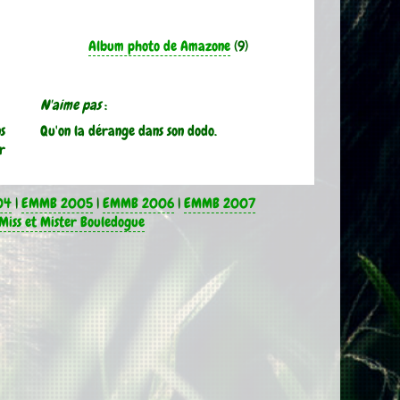
Album photo de Amazone
(9)
N'aime pas
:
ns
Qu'on la dérange dans son dodo.
r
04
|
EMMB 2005
|
EMMB 2006
|
EMMB 2007
Miss et Mister Bouledogue