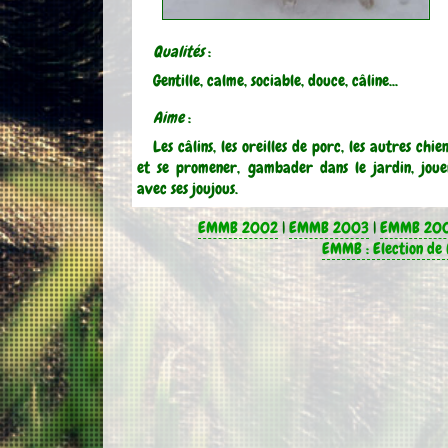
Qualités
:
Gentille, calme, sociable, douce, câline...
Aime
:
Les câlins, les oreilles de porc, les autres chie
et se promener, gambader dans le jardin, joue
avec ses joujous.
EMMB 2002
|
EMMB 2003
|
EMMB 20
EMMB : Election de 