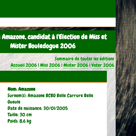
 Amazone, candidat à l'Election de Miss et
Mister Bouledogue 2006
Sommaire de toutes les éditions
Accueil 2006
|
Miss 2006
|
Mister 2006
|
Voter 2006
Nom: Amazone
Surnom(s): Amazone BCBG Belle Carrure Belle
Gueule
Date de naissance: 30/01/2005
Taille: 30 cm
Poids: 8,6 kg