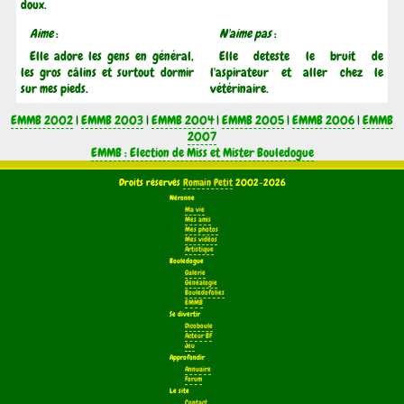
doux.
Aime
:
N'aime pas
:
Elle adore les gens en général,
Elle deteste le bruit de
les gros câlins et surtout dormir
l'aspirateur et aller chez le
sur mes pieds.
vétérinaire.
EMMB 2002
|
EMMB 2003
|
EMMB 2004
|
EMMB 2005
|
EMMB 2006
|
EMMB
2007
EMMB : Election de Miss et Mister Bouledogue
Droits réservés
Romain Petit
2002-2026
Néronne
Ma vie
Mes amis
Mes photos
Mes vidéos
Artistique
Bouledogue
Galerie
Généalogie
Bouledofolies
EMMB
Se divertir
Dicoboule
Acteur BF
Jeu
Approfondir
Annuaire
Forum
Le site
Contact