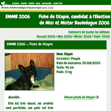
ACCUEIL
PHOTOS
VIDÉOS
BLOG
ANNUAIRE
LIVRE D'OR
Néronne, femelle bouledogue français bringée
(21/11/1997 - 04/11/2011)
EMMB 2006
Fiche de Utopie, candidat à l'Election
de Miss et Mister Bouledogue 2006
Sommaire de toutes les éditions
Accueil 2006
|
Miss 2006
|
Mister 2006
|
Voter 2006
EMMB 2006 ::: Fiche de Utopie
Nom: Utopie
Surnom(s): Poupie
Date de naissance: 25/08/2003
Taille: 40 cm
Poids: 13 kg
Qualités
:
Album photo de Utopie
(3)
Elle est très douce, ses oreilles
sont parfaites, son poils est très