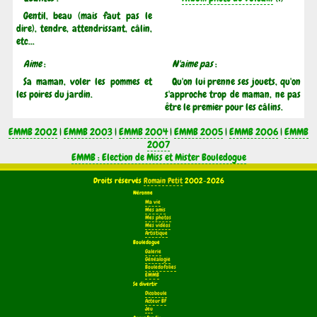
Gentil, beau (mais faut pas le
dire), tendre, attendrissant, câlin,
etc...
Aime
:
N'aime pas
:
Sa maman, voler les pommes et
Qu'on lui prenne ses jouets, qu'on
les poires du jardin.
s'approche trop de maman, ne pas
être le premier pour les câlins.
EMMB 2002
|
EMMB 2003
|
EMMB 2004
|
EMMB 2005
|
EMMB 2006
|
EMMB
2007
EMMB : Election de Miss et Mister Bouledogue
Droits réservés
Romain Petit
2002-2026
Néronne
Ma vie
Mes amis
Mes photos
Mes vidéos
Artistique
Bouledogue
Galerie
Généalogie
Bouledofolies
EMMB
Se divertir
Dicoboule
Acteur BF
Jeu