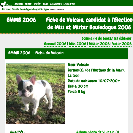
ACCUEIL
PHOTOS
VIDÉOS
BLOG
ANNUAIRE
LIVRE D'OR
Néronne, femelle bouledogue français bringée
(21/11/1997 - 04/11/2011)
EMMB 2006
Fiche de Vulcain, candidat à l'Election
de Miss et Mister Bouledogue 2006
Sommaire de toutes les éditions
Accueil 2006
|
Miss 2006
|
Mister 2006
|
Voter 2006
EMMB 2006 ::: Fiche de Vulcain
Nom: Vulcain
Surnom(s): (de l'Oustaou de la Mar),
Le toon
Date de naissance: 10/07/2004
Taille: 30 cm
Poids: 11 kg
Qualités
:
Album photo de Vulcain
(1)