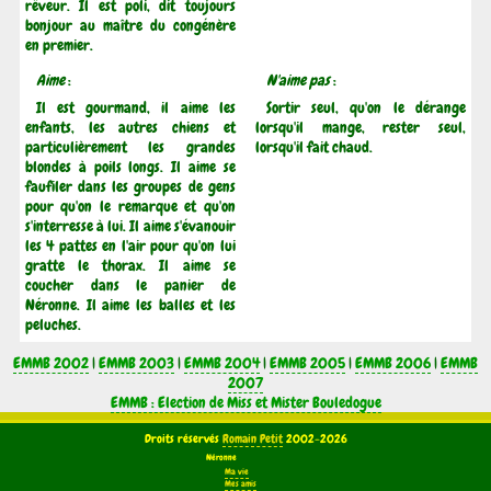
rêveur. Il est poli, dit toujours
bonjour au maître du congénère
en premier.
Aime
:
N'aime pas
:
Il est gourmand, il aime les
Sortir seul, qu'on le dérange
enfants, les autres chiens et
lorsqu'il mange, rester seul,
particulièrement les grandes
lorsqu'il fait chaud.
blondes à poils longs. Il aime se
faufiler dans les groupes de gens
pour qu'on le remarque et qu'on
s'interresse à lui. Il aime s'évanouir
les 4 pattes en l'air pour qu'on lui
gratte le thorax. Il aime se
coucher dans le panier de
Néronne. Il aime les balles et les
peluches.
EMMB 2002
|
EMMB 2003
|
EMMB 2004
|
EMMB 2005
|
EMMB 2006
|
EMMB
2007
EMMB : Election de Miss et Mister Bouledogue
Droits réservés
Romain Petit
2002-2026
Néronne
Ma vie
Mes amis