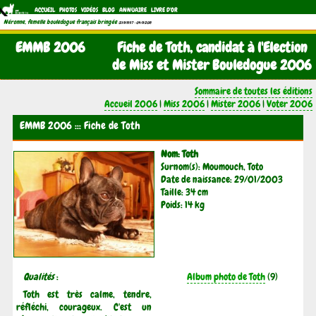
ACCUEIL
PHOTOS
VIDÉOS
BLOG
ANNUAIRE
LIVRE D'OR
Néronne, femelle bouledogue français bringée
(21/11/1997 - 04/11/2011)
EMMB 2006
Fiche de Toth, candidat à l'Election
de Miss et Mister Bouledogue 2006
Sommaire de toutes les éditions
Accueil 2006
|
Miss 2006
|
Mister 2006
|
Voter 2006
EMMB 2006 ::: Fiche de Toth
Nom: Toth
Surnom(s): Moumouch, Toto
Date de naissance: 29/01/2003
Taille: 34 cm
Poids: 14 kg
Qualités
:
Album photo de Toth
(9)
Toth est très calme, tendre,
réfléchi, courageux. C'est un