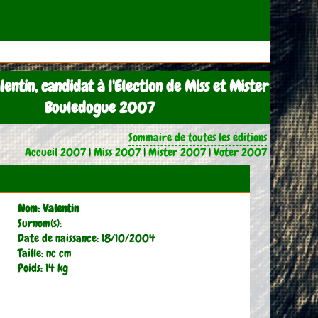
lentin, candidat à l'Election de Miss et Mister
Bouledogue 2007
Sommaire de toutes les éditions
Accueil 2007
|
Miss 2007
|
Mister 2007
|
Voter 2007
Nom: Valentin
Surnom(s):
Date de naissance: 18/10/2004
Taille: nc cm
Poids: 14 kg