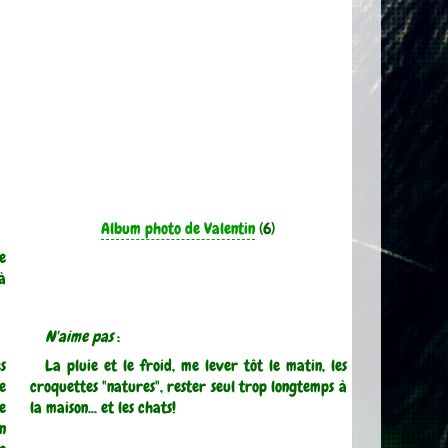
Album photo de Valentin
(6)
e
 à
N'aime pas
:
s
La pluie et le froid, me lever tôt le matin, les
e
croquettes "natures", rester seul trop longtemps à
e
la maison... et les chats!
n