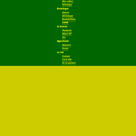
Mes vidéos
Artistique
Bouledogue
Galerie
Généalogie
Bouledofolies
EMMB
Se divertir
Dicoboule
Acteur BF
Jeu
Approfondir
Annuaire
Forum
Le site
Contact
Livre d'Or
Ils en parlent