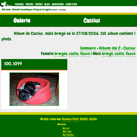
ACCUEIL
PHOTOS
VIDÉOS
BLOG
ANNUAIRE
LIVRE D'OR
Néronne, femelle bouledogue français bringée
(21/11/1997 - 04/11/2011)
Galerie
Cassius
Album de Cassius, mâle bringé né le 27/08/2006. Cet album contient 1
photo.
Sommaire
>
Albums des C
>
Cassius
Femelle
bringée
,
caille
,
fauve
| Mâle
bringé
,
caille
,
fauve
100_1099
Droits réservés
Romain Petit
2002-2026
Néronne
Ma vie
Mes amis
Mes photos