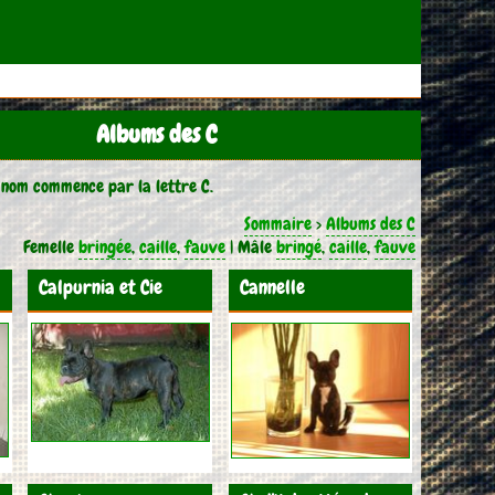
Albums des C
 nom commence par la lettre C.
Sommaire
>
Albums des C
Femelle
bringée
,
caille
,
fauve
| Mâle
bringé
,
caille
,
fauve
Calpurnia et Cie
Cannelle