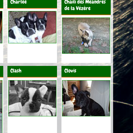
Charlee
Chaïli des Méandres
de la Vézère
Clash
Clovis