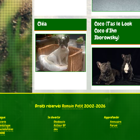
Cléa
Coco (T'as le Look
Coco d'Ihn
Iborowsky)
Droits réservés
Romain Petit
2002-2026
ogue
Se divertir
Approfondir
alerie
Dicoboule
Annuaire
énéalogie
Acteur BF
Forum
ouledofolies
Jeu
MMB