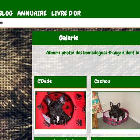
BLOG
ANNUAIRE
LIVRE D'OR
11)
Galerie
Albums photos des bouledogues français dont le
C'Dédé
Cachou