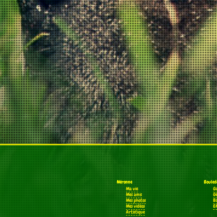
Néronne
Bouled
Ma vie
G
Mes amis
G
Mes photos
B
Mes vidéos
E
Artistique