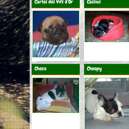
Carlos des Vifs d'Or
Cassius
Choco
Choopy