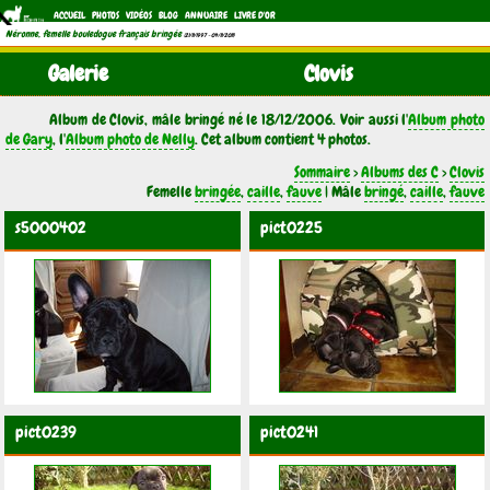
ACCUEIL
PHOTOS
VIDÉOS
BLOG
ANNUAIRE
LIVRE D'OR
Néronne, femelle bouledogue français bringée
(21/11/1997 - 04/11/2011)
Galerie
Clovis
Album de Clovis, mâle bringé né le 18/12/2006. Voir aussi l'
Album photo
de Gary
, l'
Album photo de Nelly
. Cet album contient 4 photos.
Sommaire
>
Albums des C
>
Clovis
Femelle
bringée
,
caille
,
fauve
| Mâle
bringé
,
caille
,
fauve
s5000402
pict0225
pict0239
pict0241