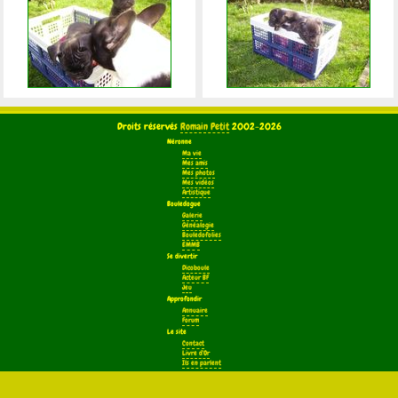
Droits réservés
Romain Petit
2002-2026
Néronne
Ma vie
Mes amis
Mes photos
Mes vidéos
Artistique
Bouledogue
Galerie
Généalogie
Bouledofolies
EMMB
Se divertir
Dicoboule
Acteur BF
Jeu
Approfondir
Annuaire
Forum
Le site
Contact
Livre d'Or
Ils en parlent