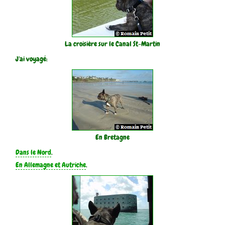
La croisière sur le Canal St-Martin
J'ai voyagé:
En Bretagne
Dans le Nord
.
En Allemagne et Autriche
.