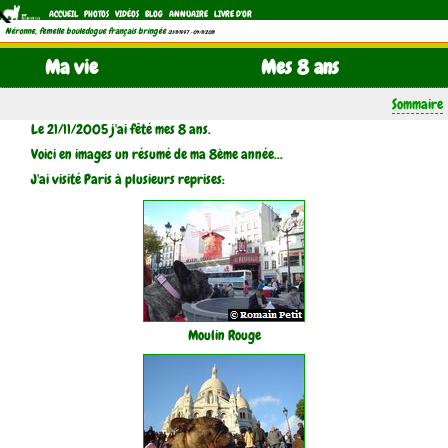
ACCUEIL
PHOTOS
VIDÉOS
BLOG
ANNUAIRE
LIVRE D'OR
Néronne, femelle bouledogue français bringée
(21/11/1997 - 04/11/2011)
Ma vie
Mes 8 ans
Sommaire
Le 21/11/2005 j'ai fêté mes 8 ans.
Voici en images un résumé de ma 8ème année...
J'ai visité Paris à plusieurs reprises:
Moulin Rouge