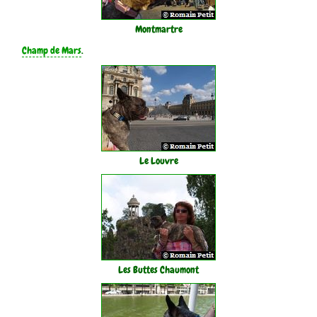
Montmartre
Champ de Mars
.
Le Louvre
Les Buttes Chaumont