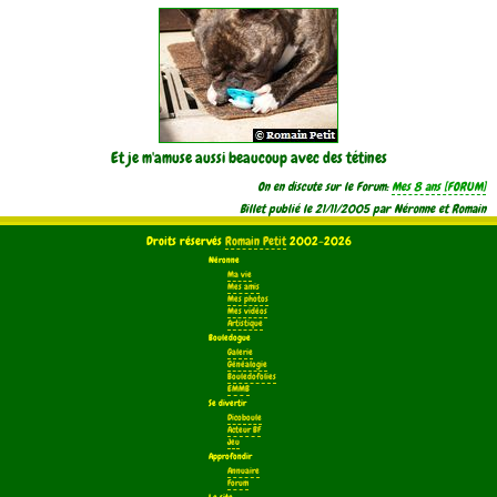
Et je m'amuse aussi beaucoup avec des tétines
On en discute sur le Forum:
Mes 8 ans
Billet publié le 21/11/2005 par Néronne et Romain
Droits réservés
Romain Petit
2002-2026
Néronne
Ma vie
Mes amis
Mes photos
Mes vidéos
Artistique
Bouledogue
Galerie
Généalogie
Bouledofolies
EMMB
Se divertir
Dicoboule
Acteur BF
Jeu
Approfondir
Annuaire
Forum